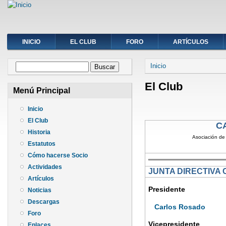
INICIO
EL CLUB
FORO
ARTÍCULOS
Se encuentra ust
Formulario de búsqueda
Inicio
Buscar
El Club
Menú Principal
Inicio
El Club
C
Historia
A
sociación de
Estatutos
Cómo hacerse Socio
Actividades
JUNTA DIRECTIVA
Artículos
Presidente
Noticias
Descargas
Carlos Rosado
Foro
Vicepresidente
Enlaces